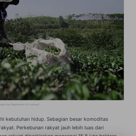
yat dan Bagaimana Ciri-cirinya?
.
i kebutuhan hidup. Sebagian besar komoditas
kyat. Perkebunan rakyat jauh lebih luas dari
an rakyat diperkirakan mencapai 15,8 juta hektare,