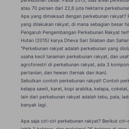
atau 70 persen dari 22,6 juta hektarre perkebunan
Apa yang dimaksud dengan perkebunan rakyat? 
yang dilakukan rakyat, di mana sebagian besar hasi
Pengaruh Pengembangan Perkebunan Rakyat terh
Hutan (2015) karya Dheva Sari Silaban dan Sahar
"Perkebunan rakyat adalah perkebunan yang dio
usaha kecil tanaman perkebunan rakyat, dan usa
agroforestri di perkebunan rakyat, ada 3 kompo
pertanian, dan hewan (ternak dan ikan).
Sebutkan contoh perkebunan rakyat! Contoh per
kelapa sawit, karet, kopi arabika, kelapa, cokela
lain dari perkebunan rakyat adalah tebu, pala, la
banyak lagi.
Apa saja ciri-ciri perkebunan rakyat? Berikut ciri
lebih 2 hektare, dan maksimal 25 hektare di atas 