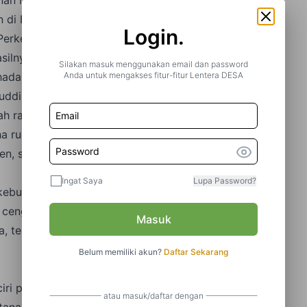
 di Indonesia.
Login.
Perkebunan rakyat merupakan usaha perkebunan
lnya dijual dalam skala terbatas. Dikutip dari jurnal
Silakan masuk menggunakan email dan password
Anda untuk mengakses fitur-fitur Lentera DESA
adap Keberdayaan dan Investasi Masyarakat Desa
uddin, berikut pengertian perbekunan rakyat:
lah rakyat atau pekebun yang dikelompokkan dalam
ha rumah tangga perkebunan rakyat." Dalam sistem
nen, seperti pohon atau tanaman kayu, tanaman
Ingat Saya
Lupa Password?
kebunan rakyat, yaitu perkebunan yang mengelola
t, cengkeh, kulit manis, tembakau, dan kemiri. Contoh
Masuk
da, teh, aren, jahe, kapulaga, jambu mete, dan masih
Belum memiliki akun?
Daftar Sekarang
-ciri perkebunan rakyat: Luas tanahnya kecil, kurang
atau masuk/daftar dengan
tanah milik pribadi atau tanah adat Lokasinya