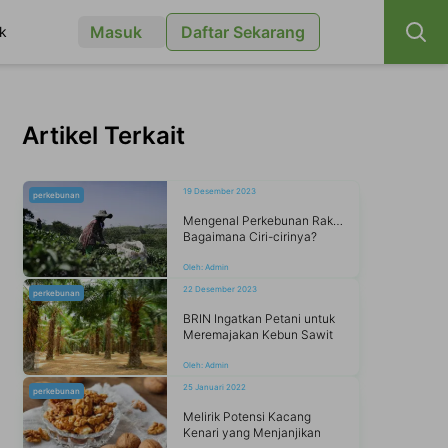
Masuk
Daftar Sekarang
k
Artikel Terkait
19 Desember 2023
perkebunan
Mengenal Perkebunan Rakyat dan
Bagaimana Ciri-cirinya?
Oleh:
Admin
22 Desember 2023
perkebunan
BRIN Ingatkan Petani untuk
Meremajakan Kebun Sawit
Oleh:
Admin
25 Januari 2022
perkebunan
Melirik Potensi Kacang
Kenari yang Menjanjikan