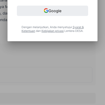
a Menggunakan teknologi sederhana dan tradisional.
Google
dan kualitas produksinya. Ciri-ciri perkebunan
endapatan pekebun terbilang kecil dan berkualitas
Dengan melanjutkan, Anda menyetujui
Syarat &
Ketentuan
dan
Kebijakan privasi
Lentera DESA.