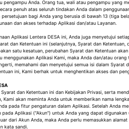
atau pengampu Anda. Orang tua, wali atau pengampu yang m
secara penuh atas seluruh tindakan Anda dalam penggunaan
persetujuan bagi Anda yang berusia di bawah 13 (tiga bel
unaan dan akses terhadap Aplikasi dan/atau Layanan.
an Aplikasi Lentera DESA ini, Anda juga menyetujui setia
arat dan Ketentuan ini (selanjutnya, Syarat dan Ketentua
pakan satu kesatuan, perubahan Syarat dan Ketentuan akan
u menggunakan Aplikasi Kami, maka Anda dan/atau orang t
erti, memahami dan menyetujui semua isi dalam Syarat dan
etentuan ini, Kami berhak untuk menghentikan akses dan pe
DESA
yarat dan Ketentuan ini dan Kebijakan Privasi, serta men
n, Kami akan meminta Anda untuk memberikan nama lengkap
nda pada fitur pengaturan dalam Aplikasi. Setelah Anda me
 pada Aplikasi ("Akun") untuk Anda yang dapat digunaka
keluar dari Akun Anda, maka Anda perlu memasukkan alamat 
 kata sandi.