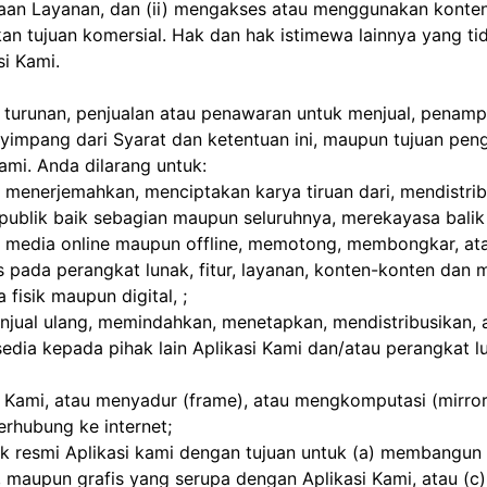
an Layanan, dan (ii) mengakses atau menggunakan konten, 
an tujuan komersial. Hak dan hak istimewa lainnya yang ti
si Kami.
 turunan, penjualan atau penawaran untuk menjual, penampi
impang dari Syarat dan ketentuan ini, maupun tujuan pe
ami. Anda dilarang untuk:
menerjemahkan, menciptakan karya tiruan dari, mendistribu
publik baik sebagian maupun seluruhnya, merekayasa balik
 media online maupun offline, memotong, membongkar, ata
 pada perangkat lunak, fitur, layanan, konten-konten dan m
 fisik maupun digital, ;
enjual ulang, memindahkan, menetapkan, mendistribusikan, 
ia kepada pihak lain Aplikasi Kami dan/atau perangkat lun
eb Kami, atau menyadur (frame), atau mengkomputasi (mirro
erhubung ke internet;
 resmi Aplikasi kami dengan tujuan untuk (a) membangun p
maupun grafis yang serupa dengan Aplikasi Kami, atau (c) me