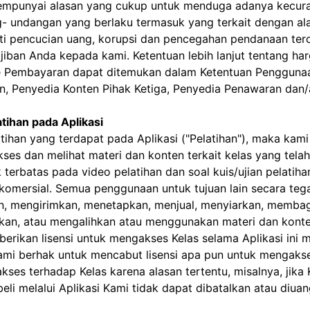
mempunyai alasan yang cukup untuk menduga adanya kecura
g- undangan yang berlaku termasuk yang terkait dengan a
ti pencucian uang, korupsi dan pencegahan pendanaan teror
ban Anda kepada kami. Ketentuan lebih lanjut tentang har
de Pembayaran dapat ditemukan dalam Ketentuan Pengguna
nan, Penyedia Konten Pihak Ketiga, Penyedia Penawaran da
tihan pada Aplikasi
ihan yang terdapat pada Aplikasi ("Pelatihan"), maka kami m
ses dan melihat materi dan konten terkait kelas yang tel
 terbatas pada video pelatihan dan soal kuis/ujian pelatih
 komersial. Semua penggunaan untuk tujuan lain secara teg
n, mengirimkan, menetapkan, menjual, menyiarkan, membag
an, atau mengalihkan atau menggunakan materi dan konten p
rikan lisensi untuk mengakses Kelas selama Aplikasi ini 
 kami berhak untuk mencabut lisensi apa pun untuk menga
ses terhadap Kelas karena alasan tertentu, misalnya, jika
eli melalui Aplikasi Kami tidak dapat dibatalkan atau diua