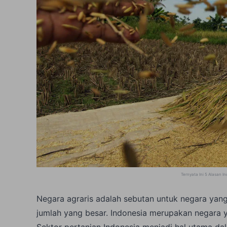
Ternyata Ini 5 Alasan I
Negara agraris adalah sebutan untuk negara ya
jumlah yang besar. Indonesia merupakan negara y
Sektor pertanian Indonesia menjadi hal utama d