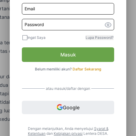
ertanian sangat beragam. Ada tanaman pangan,
 tanah Indonesia. Sebagian bahkan diekspor ke luar
Ingat Saya
Lupa Password?
a terdapat beberapa komoditas pertanian Indonesia
tas ekspor dari Indonesia, empat teratas diduduki
Masuk
Belum memiliki akun?
Daftar Sekarang
r dan luas ini jadi unsur paling penting sehingga bisa
edua hal ini sangat berpengaruh terhadap hasil panen
atau masuk/daftar dengan
tapi kualitas tanahnya buruk tentu saja tanaman tidak
idak akan baik. Begitu pula sebaliknya, apabila
Google
g luas, maka produktivitasnya tidak bisa mencukupi
edua hal tersebut yaitu tanah yang luas dan subur
Dengan melanjutkan, Anda menyetujui
Syarat &
Ketentuan
dan
Kebijakan privasi
Lentera DESA.