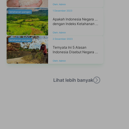
Oleh:
Admin
1 Desember 2023
ketahanan pangan
Apakah Indonesia Negara Agraris
dengan Indeks Ketahanan Pangan Tinggi?
Oleh:
Admin
2 Desember 2023
ketahanan pangan
Ternyata Ini 5 Alasan
Indonesia Disebut Negara Agraris
Oleh:
Admin
Lihat lebih banyak