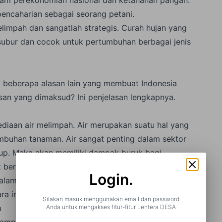
encaharian sebagai seorang petani.
limpah dan sangatlah strategis. Curah hujan yang
 subur dan cocok untuk pertumbuhan berbagai jenis
ga beberapa alasan lain yang membuat Indonesia
lasan yang dimaksud? Ini penjelasan lengkapnya.
ediaan air melimpah. Air merupakan suatu hal yang
han tanaman. Air sangat penting dalam sektor
kup. Maka akan memiliki dampak buruk bagi
 berkurang karena kehabisan air, tanaman bisa saja
Login.
dalam jumlah yang cukup. Negara Indonesia ini
ra ini layak mendapat julukan negara agraris.
Silakan masuk menggunakan email dan password
Anda untuk mengakses fitur-fitur Lentera DESA
m
mampu untuk menghabiskan berbagai jenis tanaman