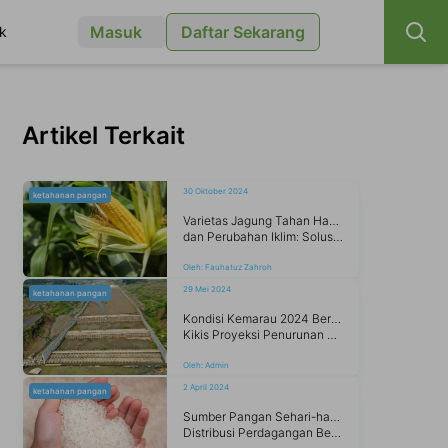
Masuk
Daftar Sekarang
k
Artikel Terkait
30 Oktober 2024
ketahanan pangan
Varietas Jagung Tahan Hama
dan Perubahan Iklim: Solusi untuk Ketahanan Pangan
Oleh:
Fauhatuz Zahroh
29 Mei 2024
ketahanan pangan
Kondisi Kemarau 2024 Berpotensi
Kikis Proyeksi Penurunan Produksi Beras
Oleh:
Admin
2 April 2024
ketahanan pangan
Sumber Pangan Sehari-hari, Memahami
Distribusi Perdagangan Beras di Indonesia