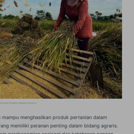
ndonesia Disebut Negara Agraris
.
ng mampu menghasilkan produk pertanian dalam
ang memiliki peranan penting dalam bidang agraris.
alam perekonomian nasional dan ketahanan pangan.