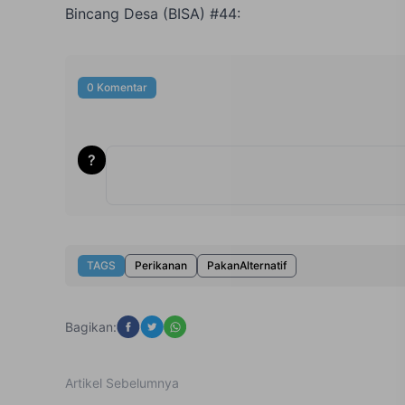
Bincang Desa (BISA) #44:
0 Komentar
?
TAGS
Perikanan
PakanAlternatif
Bagikan:
Artikel Sebelumnya