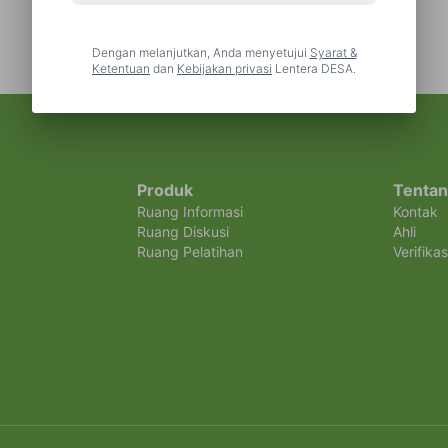
Gama Umami - Si Rumput Super Untuk Pakan
Ternak
Dengan melanjutkan, Anda menyetujui
Syarat &
Ketentuan
dan
Kebijakan privasi
Lentera DESA.
Produk
Tentan
Ruang Informasi
Kontak
Ruang Diskusi
Ahli
Ruang Pelatihan
Verifikas