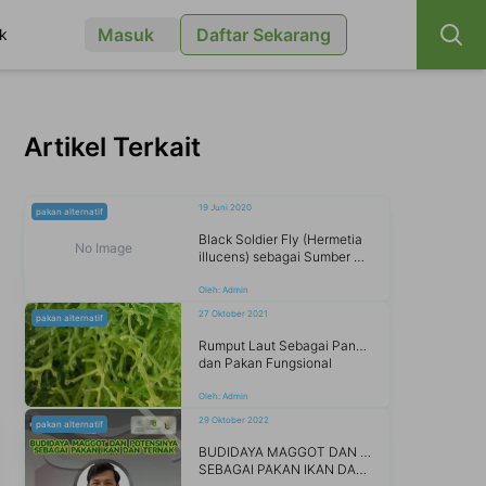
Masuk
Daftar Sekarang
k
Artikel Terkait
19 Juni 2020
pakan alternatif
Black Soldier Fly (Hermetia
No Image
illucens) sebagai Sumber Protein Alternatif untuk Pakan Ternak
Oleh:
Admin
27 Oktober 2021
pakan alternatif
Rumput Laut Sebagai Pangan
dan Pakan Fungsional
Oleh:
Admin
29 Oktober 2022
pakan alternatif
BUDIDAYA MAGGOT DAN POTENSINYA
SEBAGAI PAKAN IKAN DAN TERNAK