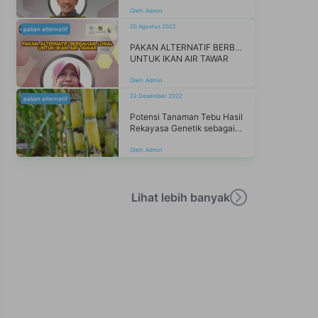
Oleh:
Admin
20 Agustus 2022
pakan alternatif
PAKAN ALTERNATIF BERBAHAN LOKAL
UNTUK IKAN AIR TAWAR
Oleh:
Admin
22 Desember 2022
pakan alternatif
Potensi Tanaman Tebu Hasil
Rekayasa Genetik sebagai Alternatif Pakan Hijauan Murah dan Berkualitas
Oleh:
Admin
Lihat lebih banyak