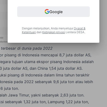
Google
Dengan melanjutkan, Anda menyetujui
Syarat &
Ketentuan
dan
Kebijakan privasi
Lentera DESA.
terbesar di dunia pada 2022
r pisang di Indonesia mencapai 8,7 juta dollar AS,
egara tujuan utama ekspor pisang Indonesia adalah
3 juta dollar AS, dan China 1,54 juta dollar AS.
si pisang di Indonesia dalam lima tahun terakhir
donesia pada 2022 sebanyak 9,6 juta ton atau lebih
6 juta ton.
alah Jawa Timur, yakni sebanyak 2,63 juta ton.
i sebanyak 1,32 juta ton, Lampung 1,22 juta ton,