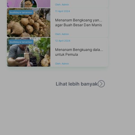
Oleh:
Admin
11 April 2024
budidaya tanaman
Menanam Bengkoang yang Benar
agar Buah Besar Dan Manis
Oleh:
Admin
12 April 2024
budidaya tanaman
Menanam Bengkuang dalam Pot/Polybag
untuk Pemula
Oleh:
Admin
Lihat lebih banyak