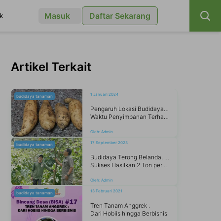
Masuk
Daftar Sekarang
k
Artikel Terkait
1 Januari 2024
budidaya tanaman
Pengaruh Lokasi Budidaya dan
Waktu Penyimpanan Terhadap Kualitas Manis Ubi Cilembu di Jawa Barat
Oleh:
Admin
17 September 2023
budidaya tanaman
Budidaya Terong Belanda, Wahyudi
Sukses Hasilkan 2 Ton per Bulan
Oleh:
Admin
13 Februari 2021
budidaya tanaman
Tren Tanam Anggrek :
Dari Hobiis hingga Berbisnis