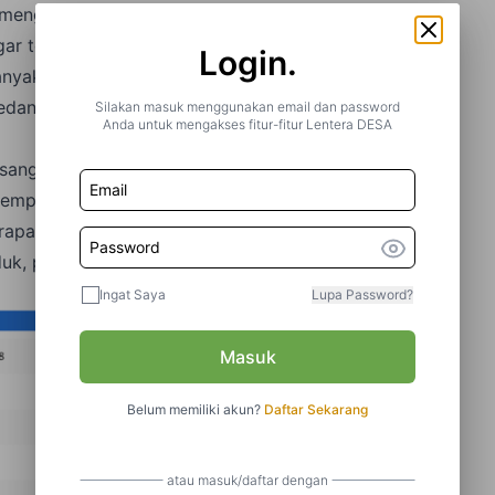
p menggunakan sambal roa.
r terbesar ketiga dunia pada 2022. Statista
Login.
anyak 9,24 juta ton. India menempati urutan pertama
sedangkan China berada di urutan kedua dengan total
Silakan masuk menggunakan email dan password
Anda untuk mengakses fitur-fitur Lentera DESA
isang paling beragam di dunia. Negara tersebut
empunyai 230 jenis pisang. Dari jumlah itu, hanya 20
rapa di antaranya yang populer adalah pisang
uk, pisang raja, dan pisang ambon.
Ingat Saya
Lupa Password?
Masuk
Belum memiliki akun?
Daftar Sekarang
atau masuk/daftar dengan