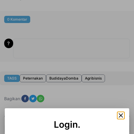
0 Komentar
?
TAGS
Peternakan
BudidayaDomba
Agribisnis
Bagikan:
Artikel Sebelumnya
Artikel Selanjutnya
Login.
Ingin Beternak Kambing?
Tahapan Kinerja Pembiakan
Perhatikan 10 Tips Ini Untuk
Domba
Sukses