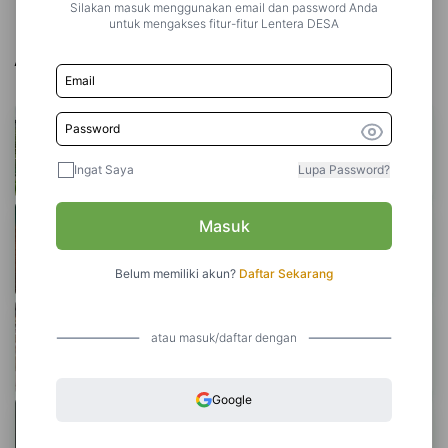
Silakan masuk menggunakan email dan password Anda
untuk mengakses fitur-fitur Lentera DESA
Artikel Terkait
22 Oktober 2024
peternakan
Mengoptimalkan Lahan dengan Urban
Farming: Solusi Pertanian dan Peternakan Ramah Lingkungan di Kota
Ingat Saya
Lupa Password?
Oleh:
admin
17 Juni 2024
peternakan
Masuk
Tips Konsumsi Daging Tetap
Sehat dan Seimbang Saat Hari Raya Kurban
Belum memiliki akun?
Daftar Sekarang
Oleh:
Admin
25 April 2024
peternakan
Menuju Kesejahteraan Rakyat: Transformasi
atau masuk/daftar dengan
Peternakan Menuju Masa Depan
Oleh:
Admin
Google
16 Juni 2024
peternakan
Tips dan Cara Mengolah
Daging Kambing agar Cepat Empuk dan Tidak Bau