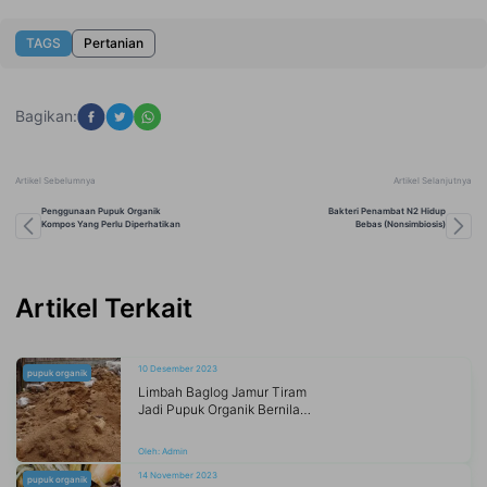
TAGS
Pertanian
Bagikan:
Artikel Sebelumnya
Artikel Selanjutnya
Penggunaan Pupuk Organik
Bakteri Penambat N2 Hidup
Kompos Yang Perlu Diperhatikan
Bebas (nonsimbiosis)
Artikel Terkait
10 Desember 2023
pupuk organik
Limbah Baglog Jamur Tiram
Jadi Pupuk Organik Bernilai Ekonomis
Oleh:
Admin
14 November 2023
pupuk organik