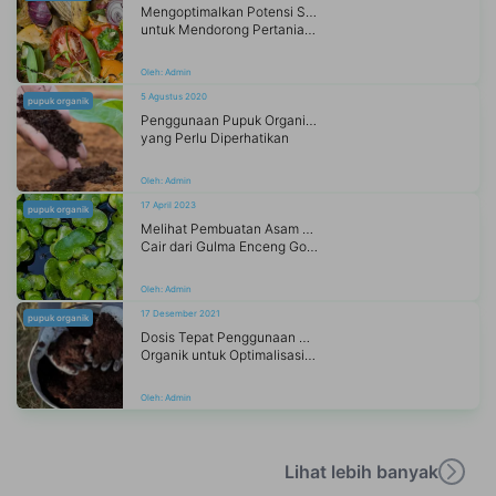
Mengoptimalkan Potensi Sampah Organik
untuk Mendorong Pertanian Berkelanjutan
Oleh:
Admin
5 Agustus 2020
pupuk organik
Penggunaan Pupuk Organik Kompos
yang Perlu Diperhatikan
Oleh:
Admin
17 April 2023
pupuk organik
Melihat Pembuatan Asam Humat
Cair dari Gulma Enceng Gondong
Oleh:
Admin
17 Desember 2021
pupuk organik
Dosis Tepat Penggunaan Pupuk
Organik untuk Optimalisasi Produktivitas Tanah dan Tanaman Padi
Oleh:
Admin
Lihat lebih banyak