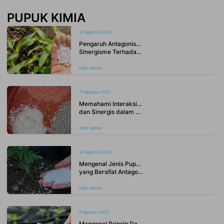
bagaimana pengaruh antagonisme hara dan sinergisme hara dapat
PUPUK KIMIA
memengaruhi hasil panen dan efisiensi pengg...
12 Agustus 2023
Pengaruh Antagonisme Hara dan
Sinergisme Terhadap Hasil dan Efisiensi Penggunaan Pupuk
Oleh:
Admin
11 Agustus 2023
Memahami Interaksi Hara Antagonis
dan Sinergis dalam Tanah untuk Meningkatkan Hasil Pertanian
Oleh:
Admin
10 Agustus 2023
Mengenal Jenis Pupuk Kimia
yang Bersifat Antagonis
Oleh:
Admin
9 Agustus 2023
Mengenal Prinsip Dasar Dalam