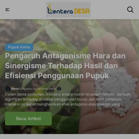
Pupuk Kimia
Pengaruh Antagonisme Hara dan
Sinergisme Terhadap Hasil dan
Efisiensi Penggunaan Pupuk
Admin
12 Agustus 2023
419
Kali Dilihat
Dalam dunia pertanian, interaksi antara nutrisi tanaman memiliki dampak
signifikan terhadap efisiensi penggunaan nutrisi dan hasil pertanian.
Interaksi ini dapat menghasilkan efek antagonis atau sinergis yang
mempengaruhi tingkat efisiensi penggunaan nutrisi. Pertanian modern
telah mengalami evolusi besar dalam hal teknologi, metode, dan praktik
Baca Artikel
yang bertujuan untuk meningkatkan hasil panen dan efisiensi produksi.
Salah satu aspek yang semakin mendapatkan perhatian adalah interaksi
antara unsur hara tanaman dalam tanah. Konsep antagonisme hara dan
sinergisme hara telah menjadi sorotan dalam upaya meningkatkan hasil
pertanian yang berkelanjutan. Dalam artikel ini, kita akan menjelajahi