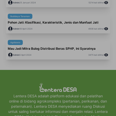
Admin
25 Januari 2024
5214
kali dilihat
Budidaya Tanaman
Pohon Jati: Klasifikasi, Karakteristik, Jenis dan Manfaat Jati
Admin
18 April 2024
4938
kali dilihat
Agribisnis
Mau Jadi Mitra Bulog Distribusi Beras SPHP, Ini Syaratnya
Admin
5 April 2024
3475
kali dilihat
Lentera DESA adalah platform edukasi dan pelatihan
online di bidang agrokompleks (pertanian, perikanan, dan
peternakan). Lentera DESA menyediakan ruang Diskusi
untuk saling bertukar informasi dan menjalin relasi. Lentera