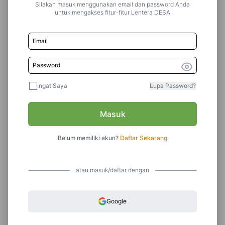
Silakan masuk menggunakan email dan password Anda
Pakan Ternak
untuk mengakses fitur-fitur Lentera DESA
Pasca Panen
Pemupukan
Pengelolaan Hama Terpadu (pht)
Ingat Saya
Lupa Password?
Pengolahan Pascapanen
Pengolahan Tanah
Masuk
Penyakit Hewan
Belum memiliki akun?
Daftar Sekarang
Penyakit Hewan Ternak
Penyakit Mulut Dan Kuku
atau masuk/daftar dengan
Penyakit Tanaman
Google
Penyuluhan Pertanian