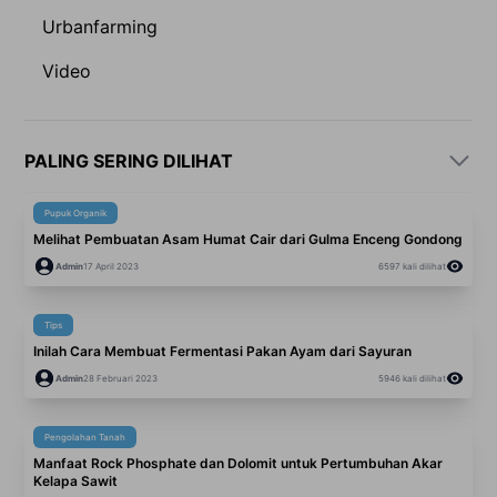
Urbanfarming
Video
PALING SERING DILIHAT
Pupuk Organik
Melihat Pembuatan Asam Humat Cair dari Gulma Enceng Gondong
Admin
17 April 2023
6597
kali dilihat
Tips
Inilah Cara Membuat Fermentasi Pakan Ayam dari Sayuran
Admin
28 Februari 2023
5946
kali dilihat
Pengolahan Tanah
Manfaat Rock Phosphate dan Dolomit untuk Pertumbuhan Akar
Kelapa Sawit